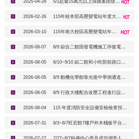
2025-04-28
5/1起逾15萬元以上採購案由使用單位出具採購單公告
2026-02-26
115年校本部高壓變電站年度大保養停電通知【1150803排程最終更正】
2026-03-10
115年南大校區高壓變電站年度大保養停電通知單
2026-08-07
8/9 綜合二館因發電機施工停復電影響通知
2026-08-05
8/10~9/10 綜二館和小吃部前路口交通號誌新設施工公告
2026-08-05
8/9 動機化學館靠光復中學側通道封閉及行人改道通知（高壓RMU設備吊裝作業）
2026-08-05
8/9 行政大樓配合改壓工程進行設備吊裝與外牆作業施工公告
2026-08-04
115 年度消防安全設備安檢檢查預定排程表
2026-07-31
8/3~8/7旺宏館7樓戶外木棧板平台拆除作業
2026-07-27
7/27~8/7科儀中心旁及成功湖旁人行道磚修復作業